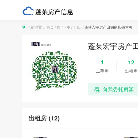
当前位置：
首页
/
房产
/
中介门店
/
蓬莱宏宇房产田娟的店铺首页
蓬莱宏宇房产
1
12
二手房
出租房
向我委托房源
出租房 (
12
)