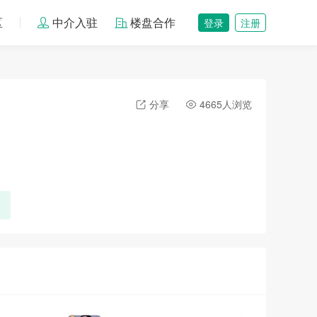
区
中介入驻
楼盘合作
登录
注册
分享
4665人浏览