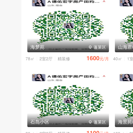
海梦苑
山海君
蓬莱区
1600
78㎡
2室2厅
精装修
元/月
40㎡
1
石岛小区
海景苑
蓬莱区
1100