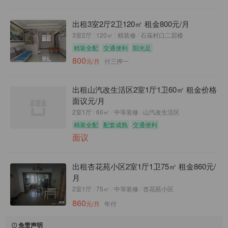
出租3室2厅2卫120㎡ 租金800元/月
3室2厅
/
120㎡
/
精装修
/
石庙村口二层楼
精装全配
交通便利
阳光足
800
元/月
付三押一
出租山汽改生活区2室1厅1卫60㎡ 租金价格
面议元/月
2室1厅
/
60㎡
/
中等装修
/
山汽改生活区
精装全配
配套成熟
交通便利
面议
出租杏花苑小区2室1厅1卫75㎡ 租金860元/
月
2室1厅
/
75㎡
/
中等装修
/
杏花苑小区
860
元/月
年付
免责声明