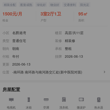
精装全配
配套成熟
绿化好
物业好
交通便利
阳光足
房东人好
可长期租
1500
元/月
3室2厅1卫
95
㎡
租金
户型
面积
小区
名爵港湾
楼层
高层
/共11层
类型
普通住宅
装修
精装修
朝向
朝南
承租
整租
付租
年付
挂牌
2026-06-13
更新
2026-06-13
位置
-南环路
南环路与南河路交汇处(新中医院对面)
房屋配置
电视机
冰箱
空调
洗衣机
微波炉
热水器