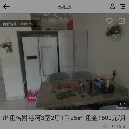
出租房
房源编号：Z005795
1
/
5
出租名爵港湾3室2厅1卫95㎡ 租金1500元/月
4184人浏览