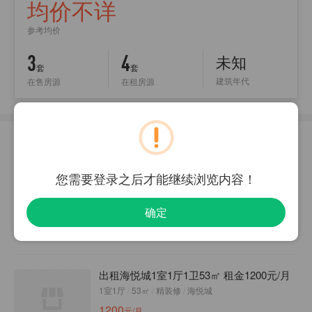
均价不详
参考均价
3
4
未知
套
套
建筑年代
在售房源
在租房源
周边房源
查看更多
出租山汽改生活区2室1厅1卫60㎡ 租金价格
您需要登录之后才能继续浏览内容！
面议元/月
2室1厅
/
60㎡
/
中等装修
/
山汽改生活区
确定
精装全配
配套成熟
交通便利
面议
出租海悦城1室1厅1卫53㎡ 租金1200元/月
1室1厅
/
53㎡
/
精装修
/
海悦城
1200
元/月