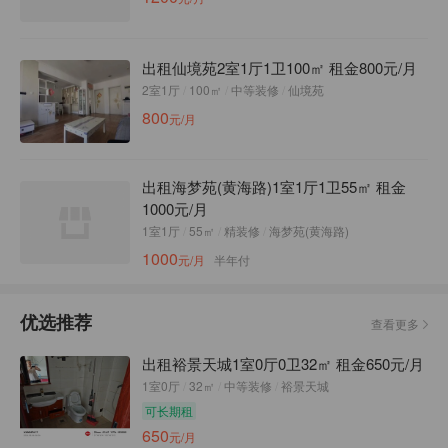
出租仙境苑2室1厅1卫100㎡ 租金800元/月
2室1厅
/
100㎡
/
中等装修
/
仙境苑
800
元/月
出租海梦苑(黄海路)1室1厅1卫55㎡ 租金
1000元/月
1室1厅
/
55㎡
/
精装修
/
海梦苑(黄海路)
1000
元/月
半年付
优选推荐
查看更多
出租裕景天城1室0厅0卫32㎡ 租金650元/月
1室0厅
/
32㎡
/
中等装修
/
裕景天城
可长期租
650
元/月