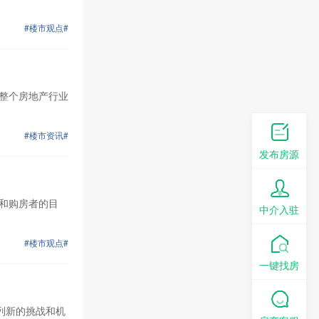
#楼市观点#
对整个房地产行业
#楼市资讯#
发布房源
者和购房者的目
中介入驻
#楼市观点#
一键找房
列新的挑战和机