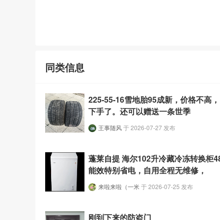
同类信息
225-55-16雪地胎95成新，价格不
下手了。还可以赠送一条世季
王事随风
于 2026-07-27 发布
蓬莱自提 海尔102升冷藏冷冻转换柜48
能效特别省电，自用全程无维修，
来啦来啦（一米
于 2026-07-25 发布
刚到下来的防盗门