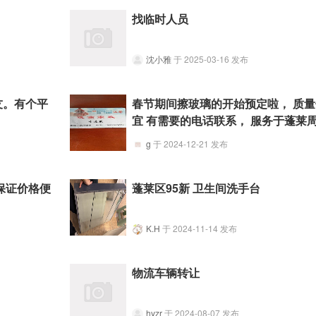
找临时人员
沈小雅
于 2025-03-16 发布
友。有个平
春节期间擦玻璃的开始预定啦， 质
宜 有需要的电话联系， 服务于蓬莱
g
于 2024-12-21 发布
保证价格便
蓬莱区95新 卫生间洗手台
K.H
于 2024-11-14 发布
物流车辆转让
hyzr
于 2024-08-07 发布