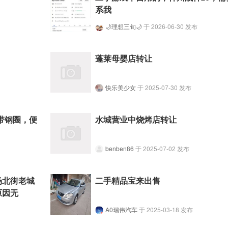
系我
🌙理想三旬🌙
于 2026-06-30 发布
蓬莱母婴店转让
快乐美少女
于 2025-07-30 发布
4带钢圈，便
水城营业中烧烤店转让
benben86
于 2025-07-02 发布
场北街老城
二手精品宝来出售
原因无
A0瑞伟汽车
于 2025-03-18 发布