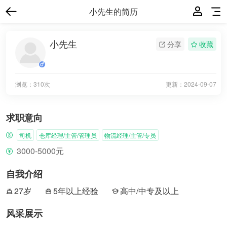
小先生的简历
小先生
分享
收藏
浏览：310次
更新：
2024-09-07
求职意向
司机
仓库经理/主管/管理员
物流经理/主管/专员
3000-5000元
自我介绍
27岁
5年以上经验
高中/中专及以上
风采展示